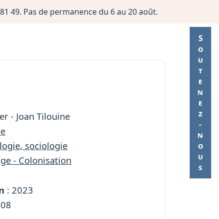
06 81 49. Pas de permanence du 6 au 20 août.
Soutenez-nous
er - Joan Tilouine
re
ogie, sociologie
ge - Colonisation
n
: 2023
408