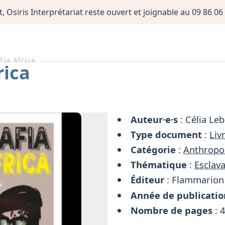
, Osiris Interprétariat reste ouvert et joignable au 09 86 
fia Africa
rica
Auteur·e·s
: Célia Leb
Type document
:
Liv
Catégorie
:
Anthropol
Thématique
:
Esclava
Éditeur
: Flammarion
Année de publicatio
Nombre de pages
: 