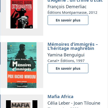
re
d’Algérie : un crime d’État
François Demerliac
Éditions Montparnasse, 2012
En savoir plus
Mémoires d’immigrés –
re
L’héritage maghrébin
Yamina Benguigui
Canal+ Éditions, 1997
En savoir plus
Mafia Africa
Célia Leber - Joan Tilouine