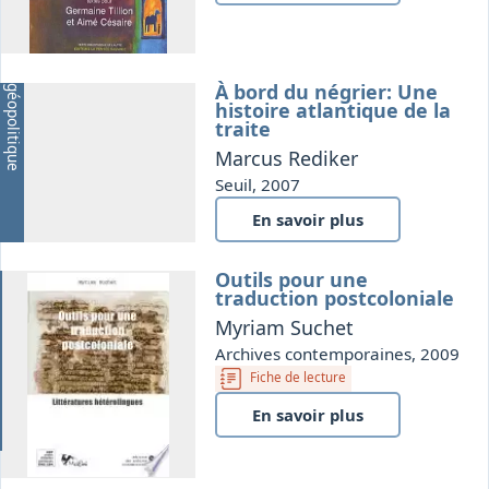
À bord du négrier: Une
H
i
s
t
o
i
r
e
e
t
g
é
o
p
o
l
i
t
i
q
u
e
histoire atlantique de la
traite
Marcus Rediker
Seuil, 2007
En savoir plus
Outils pour une
ion
traduction postcoloniale
Myriam Suchet
Archives contemporaines, 2009
Fiche de lecture
En savoir plus