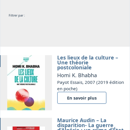
Osiris
Interprétariat
Filtrer par :
Centre
Ressources
Les lieux de la culture –
s
Une théorie
postcoloniale
Homi K. Bhabha
Payot Essais, 2007 (2019 édition
en poche)
En savoir plus
Maurice Audin – La
disparition- La guerre