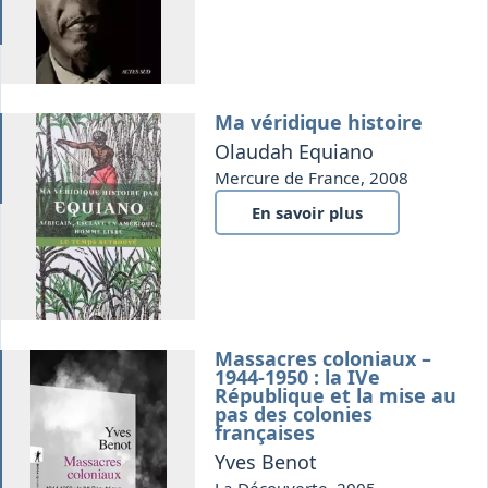
Ma véridique histoire
it
Olaudah Equiano
Mercure de France, 2008
En savoir plus
Massacres coloniaux –
que
1944-1950 : la IVe
République et la mise au
pas des colonies
françaises
Yves Benot
La Découverte, 2005