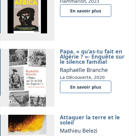
gie
Flammarion, 2023
En savoir plus
Papa, « qu’as-tu fait en
que
Algérie ? »- Enquête sur
le silence familial
Raphaëlle Branche
La Découverte, 2020
En savoir plus
Attaquer la terre et le
it
soleil
Mathieu Belezi