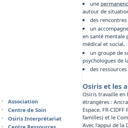
une
permanence
autour de situatio
des rencontres 
un accompagnem
en santé mentale p
médical et social,
un groupe de so
psychologues de la
des ressources
Osiris et les
Osiris travaille en
Association
étrangères : Ancra
Centre de Soin
Espace, FR-CIDFF 
familles) et le Co
Osiris Interprétariat
Avec l’appui de la
Centre Ressources