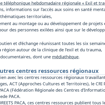
 téléphonique hebdomadaire régionale « Exil et t
ns, informations sur l’accès aux soins en santé mental
thématiques territoriales,
ent au montage ou au développement de projets en
our des personnes exilées ainsi que sur le développ
utien et d’échange réunissant toutes les six semain
 région autour de la clinique de l’exil et du trauma,
 documentaires, dont une
médiathèque
.
 autres centres ressources régionaux
 lien avec les centres ressources régionaux travaillan
ges, ACT (Approches Cultures et Territoires), le CRI 
PACA (Fédération Régionale des Centres d’Informatio
mede PACA.
 DREETS PACA, ces centres ressources publient tous le