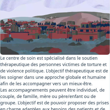
Présentation
Présentation
multilingue
Patients
Accompagnements
Références
Nous orienter un
patient
Osiris
Le centre de soin est spécialisé dans le soutien
Interprétariat
thérapeutique des personnes victimes de torture et
Centre
de violence politique. L’objectif thérapeutique est de
Ressources
les soigner dans une approche globale et humaine
afin de les accompagner vers un mieux-être.
Les accompagnements peuvent être individuel, de
couple, de famille, mère ou père/enfant ou de
groupe. L’objectif est de pouvoir proposer des prises
en charge adaptées aux besoins des patients et de