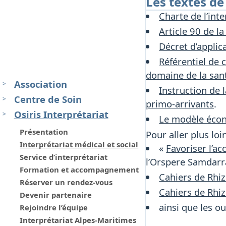
Les textes de
Charte de l’int
Article 90 de l
Décret d’applica
Référentiel de 
domaine de la san
Association
Instruction de 
Centre de Soin
primo-arrivants
.
Osiris Interprétariat
Le modèle écono
Présentation
Pour aller plus lo
Interprétariat médical et social
«
Favoriser l’ac
Service d’interprétariat
l’Orspere Samdarr
Formation et accompagnement
Cahiers de Rhiz
Réserver un rendez-vous
Cahiers de Rhiz
Devenir partenaire
ainsi que les 
Rejoindre l’équipe
Interprétariat Alpes-Maritimes