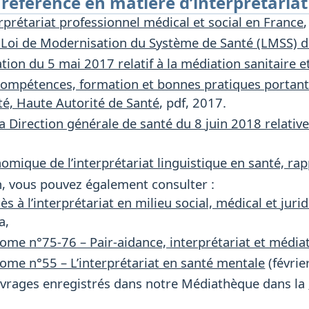
 référence en matière d’interprétariat
erprétariat professionnel médical et social en France
a Loi de Modernisation du Système de Santé (LMSS) d
tion du 5 mai 2017 relatif à la médiation sanitaire et
compétences, formation et bonnes pratiques portant s
té, Haute Autorité de Santé
, pdf, 2017.
la Direction générale de santé du 8 juin 2018 relati
mique de l’interprétariat linguistique en santé, rap
in, vous pouvez également consulter :
cès à l’interprétariat en milieu social, médical et jur
a,
ome n°75-76 – Pair-aidance, interprétariat et média
ome n°55 – L’interprétariat en santé mentale
(févrie
ouvrages enregistrés dans notre Médiathèque dans la