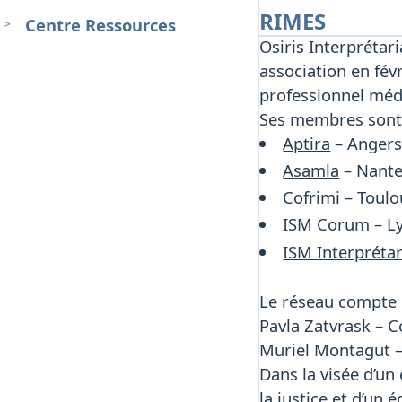
RIMES
Centre Ressources
Osiris Interprétar
association en févr
professionnel médi
Ses membres sont
Aptira
– Anger
Asamla
– Nant
Cofrimi
– Toulo
ISM Corum
– L
ISM Interprétar
Le réseau compte
Pavla Zatvrask – C
Muriel Montagut – 
Dans la visée d’un 
la justice et d’un 