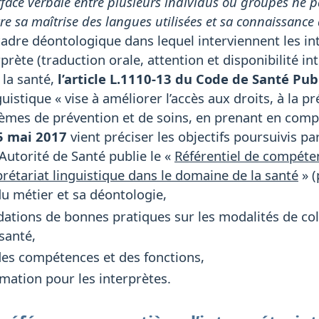
rface verbale entre plusieurs individus ou groupes ne
vre sa maîtrise des langues utilisées et sa connaissance
cadre déontologique dans lequel interviennent les inte
rprète (traduction orale, attention et disponibilité int
 la santé,
l’article L.1110-13 du Code de Santé Pu
nguistique « vise à améliorer l’accès aux droits, à la
èmes de prévention et de soins, en prenant en compte
 5 mai 2017
vient préciser les objectifs poursuivis par
Autorité de Santé publie le «
Référentiel de compéte
rprétariat linguistique dans le domaine de la santé
» (
du métier et sa déontologie,
ions de bonnes pratiques sur les modalités de colla
santé,
des compétences et des fonctions,
mation pour les interprètes.