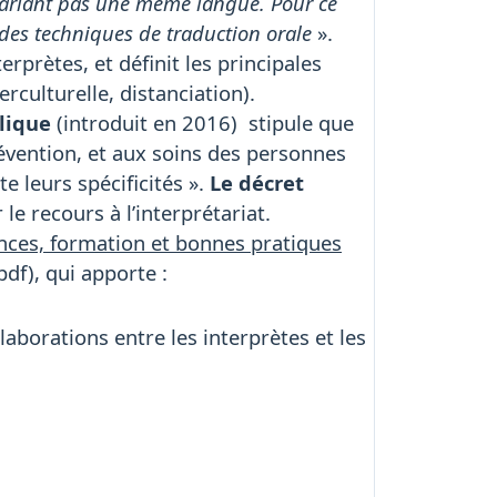
 parlant pas une même langue. Pour ce
 des techniques de traduction orale
».
rprètes, et définit les principales
erculturelle, distanciation).
blique
(introduit en 2016) stipule que
 prévention, et aux soins des personnes
 leurs spécificités ».
Le décret
 le recours à l’interprétariat.
nces, formation et bonnes pratiques
pdf), qui apporte :
borations entre les interprètes et les