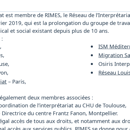
iat est membre de RIMES, le Réseau de l’Interprétaria
ier 2019, qui est la prolongation du groupe de travail
cal et social existant depuis plus de 10 ans.
 :
s,
ISM Méditer
es,
Migration Sa
use,
Osiris Interp
yon,
Réseau Louis
iat
– Paris,
 également deux membres associées :
oordination de l’interprétariat au CHU de Toulouse,
Directrice du centre Frantz Fanon, Montpellier.
égal accès de tous aux droits, et notamment aux droits 
égal accès aux services publics, RIMES se donne pour 