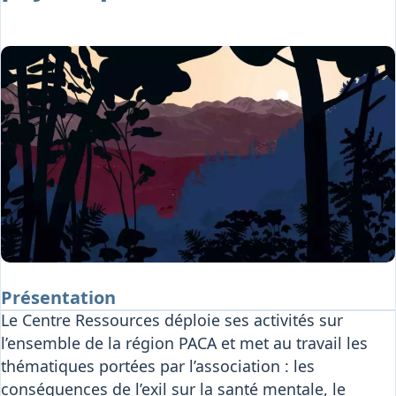
Osiris
Interprétariat
Centre
Ressources
Présentation
Activités
Formation
Permanence
téléphonique
Lettre régionale
d’Osiris
Médiathèque
Production vidéo
Présentation
Le Centre Ressources déploie ses activités sur
l’ensemble de la région PACA et met au travail les
thématiques portées par l’association : les
conséquences de l’exil sur la santé mentale, le