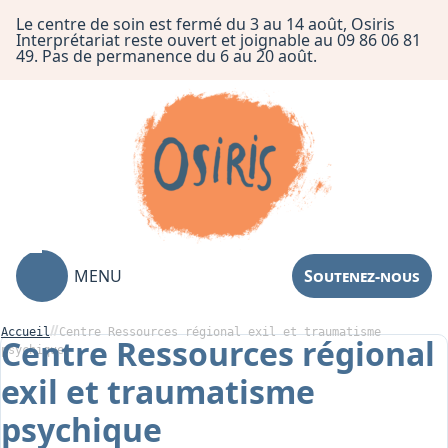
Le centre de soin est fermé du 3 au 14 août, Osiris
Interprétariat reste ouvert et joignable au 09 86 06 81
49. Pas de permanence du 6 au 20 août.
MENU
Soutenez-nous
Accueil
Centre Ressources régional exil et traumatisme
Centre Ressources régional
psychique
exil et traumatisme
Association
psychique
Centre de Soin