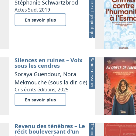
Histoire et géopolitique
Stéphanie Schwartzbrod
Actes Sud, 2019
En savoir plus
Silences en ruines – Voix
Bande dessinée
sous les cendres
Soraya Guendouz, Nora
Mekmouche (sous la dir. de)
Cris écrits éditions, 2025
En savoir plus
Revenu des ténèbres – Le
Témoignage
récit bouleversant d’un