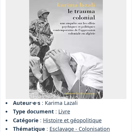
Osiris
Interprétariat
Centre
Ressources
Auteur·e·s
: Karima Lazali
Type document
:
Livre
Catégorie
:
Histoire et géopolitique
Thématique
:
Esclavage - Colonisation