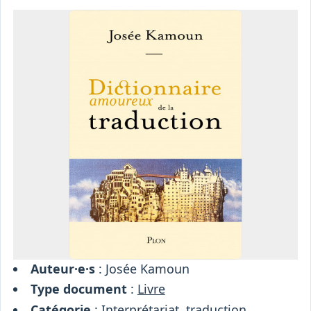
Osiris
Interprétariat
Centre
Ressources
Auteur·e·s
: Josée Kamoun
Type document
:
Livre
Catégorie
:
Interprétariat, traduction