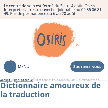
Le centre de soin est fermé du 3 au 14 août, Osiris
Interprétariat reste ouvert et joignable au 09 86 06 81
49. Pas de permanence du 6 au 20 août.
MENU
Soutenez-nous
Accueil
Médiathèque
Dictionnaire amoureux de la traduction
Dictionnaire amoureux de
la traduction
Association
Centre de Soin