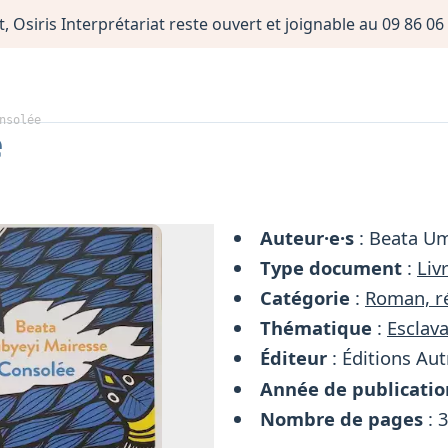
, Osiris Interprétariat reste ouvert et joignable au 09 86 
nsolée
e
Auteur·e·s
: Beata U
Type document
:
Liv
Catégorie
:
Roman, ré
Thématique
:
Esclava
Éditeur
: Éditions Au
Année de publicatio
Nombre de pages
: 