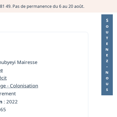
06 81 49. Pas de permanence du 6 au 20 août.
Soutenez-nous
mubyeyi Mairesse
re
cit
ge - Colonisation
trement
n
: 2022
365