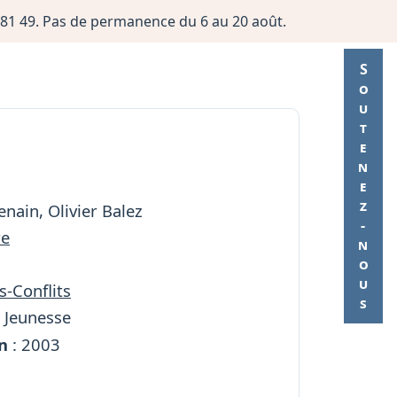
06 81 49. Pas de permanence du 6 au 20 août.
Soutenez-nous
enain, Olivier Balez
re
s-Conflits
l Jeunesse
n
: 2003