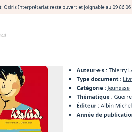
, Osiris Interprétariat reste ouvert et joignable au 09 86 
hid
Auteur·e·s
: Thierry L
Type document
:
Liv
Catégorie
:
Jeunesse
Thématique
:
Guerre
Éditeur
: Albin Miche
Année de publicatio