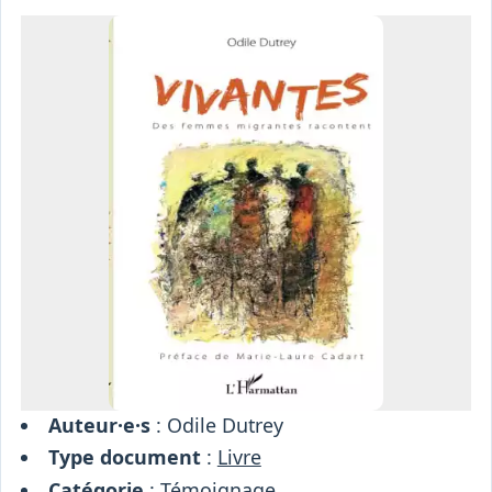
Osiris
Interprétariat
Centre
Ressources
Auteur·e·s
: Odile Dutrey
Type document
:
Livre
Catégorie
:
Témoignage