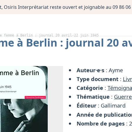
, Osiris Interprétariat reste ouvert et joignable au 09 86 
e femme à Berlin : journal 20 avril-22 juin 1945
 à Berlin : journal 20 av
Auteur·e·s
: Ayme
Type document
:
Liv
Catégorie
:
Témoign
Thématique
:
Guerre
Éditeur
: Gallimard
Année de publicatio
Nombre de pages
: 