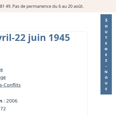
06 81 49. Pas de permanence du 6 au 20 août.
Soutenez-nous
ril-22 juin 1945
re
age
s-Conflits
n
: 2006
272