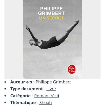
Osiris
Interprétariat
Centre
Ressources
Auteur·e·s
: Philippe Grimbert
Type document
:
Livre
Catégorie
:
Roman, récit
Thématique
:
Shoah