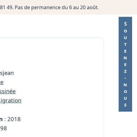
06 81 49. Pas de permanence du 6 au 20 août.
Soutenez-nous
sjean
re
ssinée
Migration
n
: 2018
198