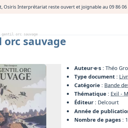
, Osiris Interprétariat reste ouvert et joignable au 09 86 
 gentil orc sauvage
l orc sauvage
Auteur·e·s
: Théo Gro
Type document
:
Liv
Catégorie
:
Bande de
Thématique
:
Exil - 
Éditeur
: Delcourt
Année de publicatio
Nombre de pages
: 