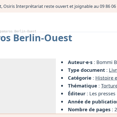
, Osiris Interprétariat reste ouvert et joignable au 09 86 
pamaros Berlin-Ouest
s Berlin-Ouest
Auteur·e·s
: Bommi 
Type document
:
Liv
Catégorie
:
Histoire 
Thématique
:
Torture
Éditeur
: Les presses 
Année de publicatio
Nombre de pages
: 