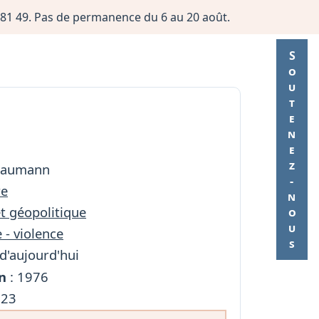
06 81 49. Pas de permanence du 6 au 20 août.
Soutenez-nous
Baumann
re
et géopolitique
 - violence
d'aujourd'hui
n
: 1976
223