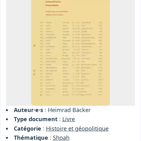
Osiris
Interprétariat
Centre
Ressources
Auteur·e·s
: Heimrad Bäcker
Type document
:
Livre
Catégorie
:
Histoire et géopolitique
Thématique
:
Shoah