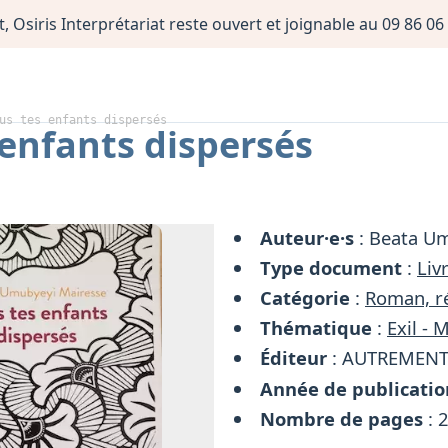
, Osiris Interprétariat reste ouvert et joignable au 09 86 
us tes enfants dispersés
 enfants dispersés
Auteur·e·s
: Beata U
Type document
:
Liv
Catégorie
:
Roman, ré
Thématique
:
Exil - 
Éditeur
: AUTREMEN
Année de publicatio
Nombre de pages
: 