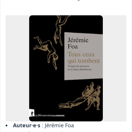
Osiris
Interprétariat
Centre
Ressources
Auteur·e·s
: Jérémie Foa