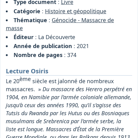
Type document
:
Livre
Catégorie
:
Histoire et géopolitique
Thématique
:
Génocide - Massacre de
masse
Éditeur
: La Découverte
Année de publication
: 2021
Nombre de pages
: 374
Lecture Osiris
ème
Le 20
siècle est jalonné de nombreux
massacres. »
Du massacre des Herero perpétré en
1904, en Namibie par l’armée coloniale allemande,
jusqu’à ceux des années 1990, qu’il s’agisse des
Tutsis du Rwanda par les Hutus ou des Bosniaques
musulmans de Srebrenica par l’armée serbe, la
liste est longue. Massacres d’État de la Première
Guerre Mondiale, ou dans les Balkans depuis 1913,