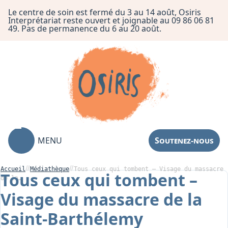
Le centre de soin est fermé du 3 au 14 août, Osiris
Interprétariat reste ouvert et joignable au 09 86 06 81
49. Pas de permanence du 6 au 20 août.
MENU
Soutenez-nous
Accueil
Médiathèque
Tous ceux qui tombent – Visage du massacre
Tous ceux qui tombent –
de la…
Visage du massacre de la
Association
Saint-Barthélemy
Centre de Soin