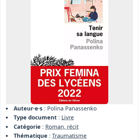
Osiris
Interprétariat
Centre
Ressources
Auteur·e·s
: Polina Panassenko
Type document
:
Livre
Catégorie
:
Roman, récit
Thématique
:
Traumatisme