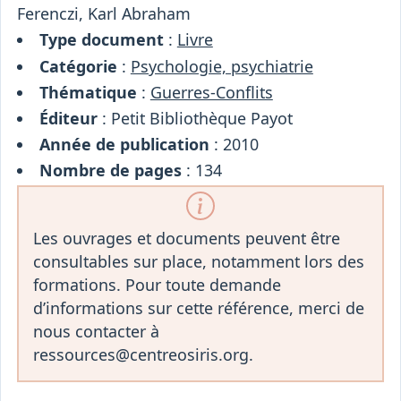
Osiris
Ferenczi, Karl Abraham
Interprétariat
Type document
:
Livre
Centre
Catégorie
:
Psychologie, psychiatrie
Ressources
Thématique
:
Guerres-Conflits
Éditeur
: Petit Bibliothèque Payot
Année de publication
: 2010
Nombre de pages
: 134
Les ouvrages et documents peuvent être
consultables sur place, notamment lors des
formations. Pour toute demande
d’informations sur cette référence, merci de
nous contacter à
ressources@centreosiris.org.