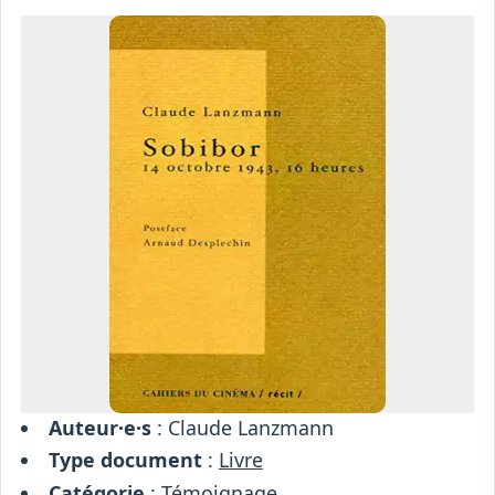
Osiris
Interprétariat
Centre
Ressources
Auteur·e·s
: Claude Lanzmann
Type document
:
Livre
Catégorie
:
Témoignage