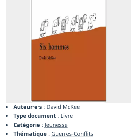
Osiris
Interprétariat
Centre
Ressources
Auteur·e·s
: David McKee
Type document
:
Livre
Catégorie
:
Jeunesse
Thématique
:
Guerres-Conflits