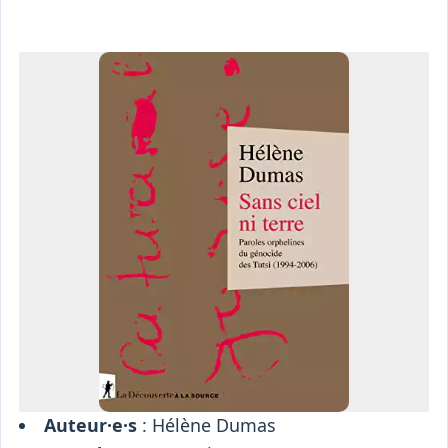
Osiris
Interprétariat
Centre
Ressources
Auteur·e·s
: Hélène Dumas