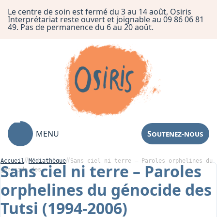
Le centre de soin est fermé du 3 au 14 août, Osiris
Interprétariat reste ouvert et joignable au 09 86 06 81
49. Pas de permanence du 6 au 20 août.
MENU
Soutenez-nous
Accueil
Médiathèque
Sans ciel ni terre – Paroles orphelines du
Sans ciel ni terre – Paroles
génocide des…
orphelines du génocide des
Association
Tutsi (1994-2006)
Centre de Soin