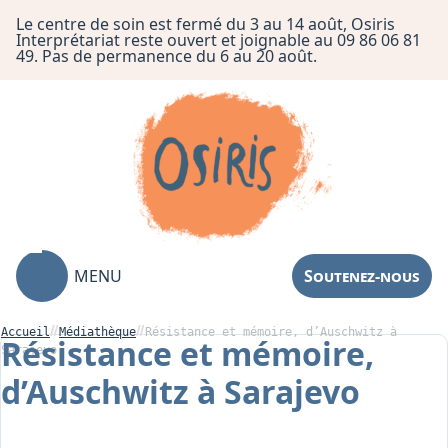
Le centre de soin est fermé du 3 au 14 août, Osiris
Interprétariat reste ouvert et joignable au 09 86 06 81
49. Pas de permanence du 6 au 20 août.
MENU
Soutenez-nous
Accueil
Médiathèque
Résistance et mémoire, d’Auschwitz à
Résistance et mémoire,
Sarajevo
d’Auschwitz à Sarajevo
Association
Centre de Soin