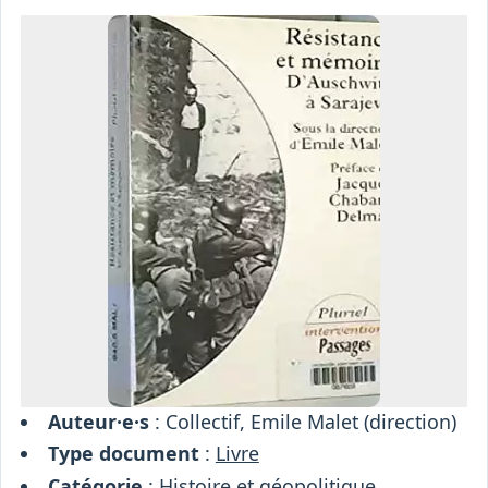
Osiris
Interprétariat
Centre
Ressources
Auteur·e·s
: Collectif, Emile Malet (direction)
Type document
:
Livre
Catégorie
:
Histoire et géopolitique