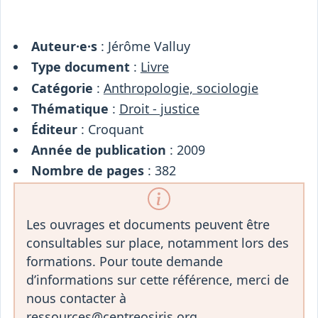
Osiris
Interprétariat
Centre
Auteur·e·s
: Jérôme Valluy
Ressources
Type document
:
Livre
Catégorie
:
Anthropologie, sociologie
Thématique
:
Droit - justice
Éditeur
: Croquant
Année de publication
: 2009
Nombre de pages
: 382
Les ouvrages et documents peuvent être
consultables sur place, notamment lors des
formations. Pour toute demande
d’informations sur cette référence, merci de
nous contacter à
ressources@centreosiris.org.