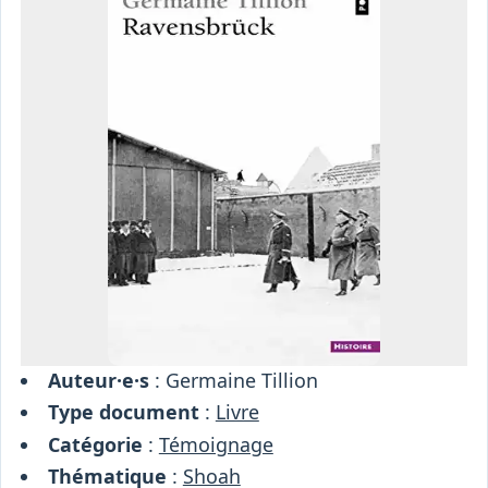
Osiris
Interprétariat
Centre
Ressources
Auteur·e·s
: Germaine Tillion
Type document
:
Livre
Catégorie
:
Témoignage
Thématique
:
Shoah