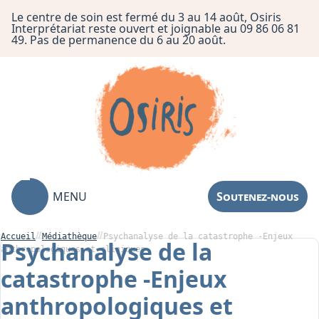
Le centre de soin est fermé du 3 au 14 août, Osiris
Interprétariat reste ouvert et joignable au 09 86 06 81
49. Pas de permanence du 6 au 20 août.
MENU
Soutenez-nous
Accueil
Médiathèque
Psychanalyse de la catastrophe -Enjeux
Psychanalyse de la
anthropologiques et cliniques
catastrophe -Enjeux
Association
anthropologiques et
Centre de Soin