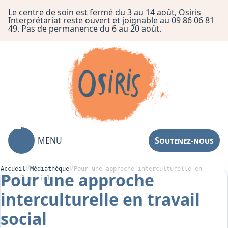
Le centre de soin est fermé du 3 au 14 août, Osiris
Interprétariat reste ouvert et joignable au 09 86 06 81
49. Pas de permanence du 6 au 20 août.
MENU
Soutenez-nous
Accueil
Médiathèque
Pour une approche interculturelle en
Pour une approche
travail social
interculturelle en travail
Association
social
Centre de Soin