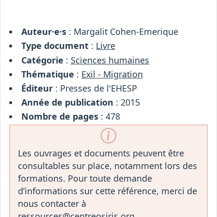
Osiris
Interprétariat
Centre
Auteur·e·s
: Margalit Cohen-Emerique
Ressources
Type document
:
Livre
Catégorie
:
Sciences humaines
Thématique
:
Exil - Migration
Éditeur
: Presses de l'EHESP
Année de publication
: 2015
Nombre de pages
: 478
Les ouvrages et documents peuvent être
consultables sur place, notamment lors des
formations. Pour toute demande
d’informations sur cette référence, merci de
nous contacter à
ressources@centreosiris.org.