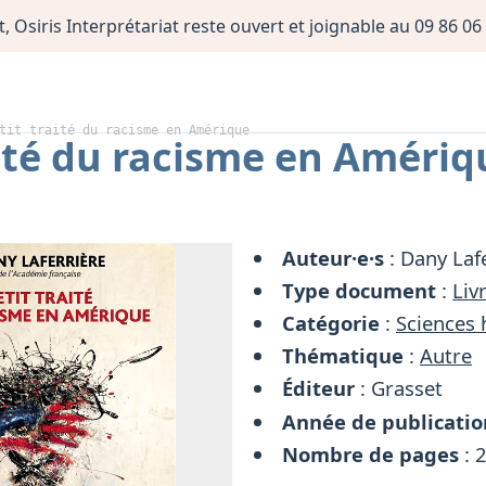
, Osiris Interprétariat reste ouvert et joignable au 09 86 
tit traité du racisme en Amérique
aité du racisme en Amériq
Auteur·e·s
: Dany Laf
Type document
:
Liv
Catégorie
:
Sciences
Thématique
:
Autre
Éditeur
: Grasset
Année de publicatio
Nombre de pages
: 