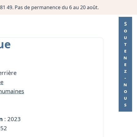
06 81 49. Pas de permanence du 6 au 20 août.
Soutenez-nous
ue
errière
re
 humaines
n
: 2023
252