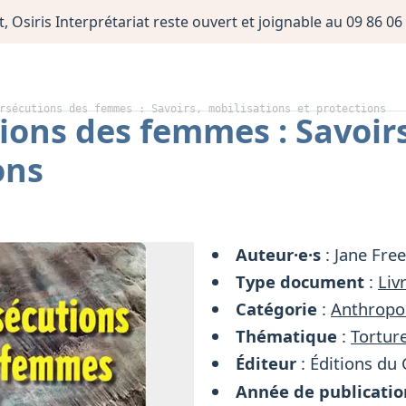
, Osiris Interprétariat reste ouvert et joignable au 09 86 
rsécutions des femmes : Savoirs, mobilisations et protections
ions des femmes : Savoirs
ons
Auteur·e·s
: Jane Free
Type document
:
Liv
Catégorie
:
Anthropol
Thématique
:
Torture
Éditeur
: Éditions du
Année de publicatio