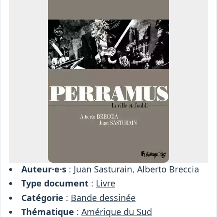
Osiris
Interprétariat
Centre
Ressources
Auteur·e·s
: Juan Sasturain, Alberto Breccia
Type document
:
Livre
Catégorie
:
Bande dessinée
Thématique
:
Amérique du Sud