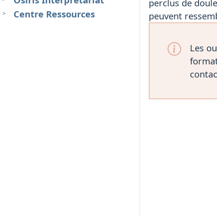
perclus de doul
Centre Ressources
peuvent ressembl
Les ou
format
contac