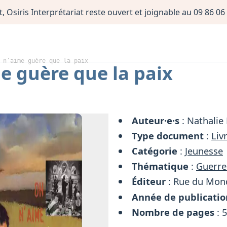
, Osiris Interprétariat reste ouvert et joignable au 09 86 
 n’aime guère que la paix
e guère que la paix
Auteur·e·s
: Nathalie 
Type document
:
Liv
Catégorie
:
Jeunesse
Thématique
:
Guerre
Éditeur
: Rue du Mon
Année de publicatio
Nombre de pages
: 