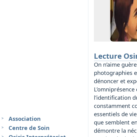
Lecture Osi
On n’aime guère 
photographies en
dénoncer et expo
L’omniprésence d
l’identification
constamment com
essentiels de vi
Association
que semblent en
Centre de Soin
démontre la néce
Osiris Interprétariat