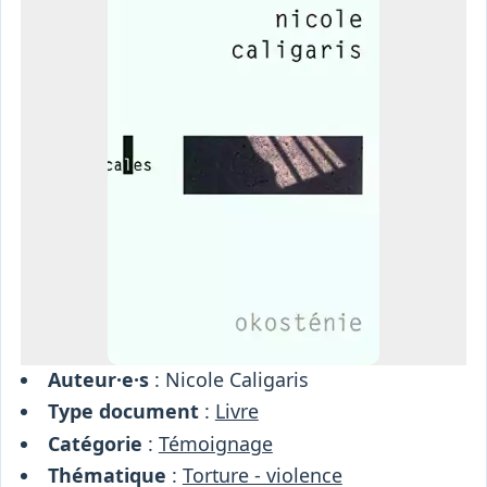
Osiris
Interprétariat
Centre
Ressources
Auteur·e·s
: Nicole Caligaris
Type document
:
Livre
Catégorie
:
Témoignage
Thématique
:
Torture - violence