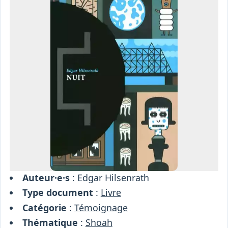
Osiris
Interprétariat
Centre
Ressources
Auteur·e·s
: Edgar Hilsenrath
Type document
:
Livre
Catégorie
:
Témoignage
Thématique
:
Shoah