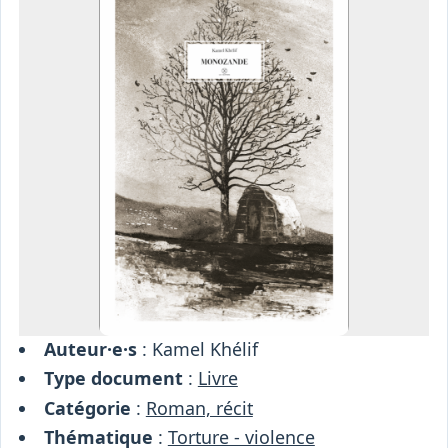
Osiris
Interprétariat
Centre
Ressources
Auteur·e·s
: Kamel Khélif
Type document
:
Livre
Catégorie
:
Roman, récit
Thématique
:
Torture - violence