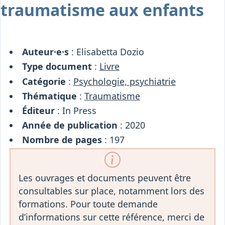
traumatisme aux enfants
Osiris
Interprétariat
Centre
Ressources
Auteur·e·s
: Elisabetta Dozio
Type document
:
Livre
Catégorie
:
Psychologie, psychiatrie
Thématique
:
Traumatisme
Éditeur
: In Press
Année de publication
: 2020
Nombre de pages
: 197
Les ouvrages et documents peuvent être
consultables sur place, notamment lors des
formations. Pour toute demande
d’informations sur cette référence, merci de