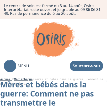
Le centre de soin est fermé du 3 au 14 août, Osiris
Interprétariat reste ouvert et joignable au 09 86 06 81
49. Pas de permanence du 6 au 20 août.
MENU
Soutenez-nous
Accueil
Médiathèque
Mères et bébés dans la guerre: Comment ne
Mères et bébés dans la
pas transmettre…
guerre: Comment ne pas
Association
transmettre le
Centre de Soin