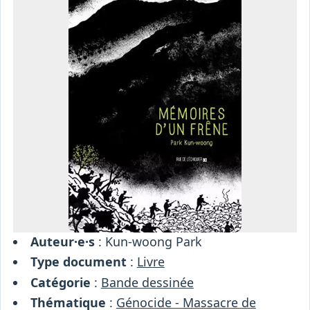
Osiris
Interprétariat
Centre
Ressources
Auteur·e·s
: Kun-woong Park
Type document
:
Livre
Catégorie
:
Bande dessinée
Thématique
:
Génocide - Massacre de