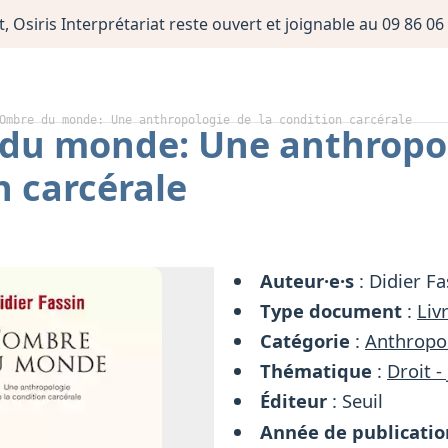
, Osiris Interprétariat reste ouvert et joignable au 09 86 
Ombre du monde: Une anthropologie de la condition carcérale
du monde: Une anthropol
n carcérale
Auteur·e·s
: Didier Fa
Type document
:
Liv
Catégorie
:
Anthropol
Thématique
:
Droit -
Éditeur
: Seuil
Année de publicatio