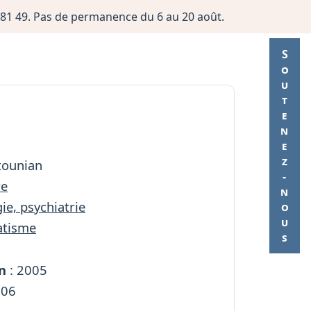
06 81 49. Pas de permanence du 6 au 20 août.
Soutenez-nous
ltounian
re
ie, psychiatrie
atisme
n
: 2005
206