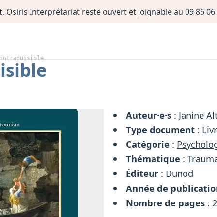
, Osiris Interprétariat reste ouvert et joignable au 09 86 
intraduisible
isible
Auteur·e·s
: Janine A
Type document
:
Liv
Catégorie
:
Psycholog
Thématique
:
Traum
Éditeur
: Dunod
Année de publicatio
Nombre de pages
: 