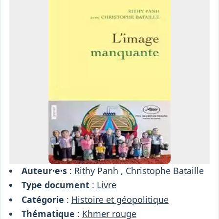
Osiris
Interprétariat
Centre
Ressources
Auteur·e·s
: Rithy Panh , Christophe Bataille
Type document
:
Livre
Catégorie
:
Histoire et géopolitique
Thématique
:
Khmer rouge