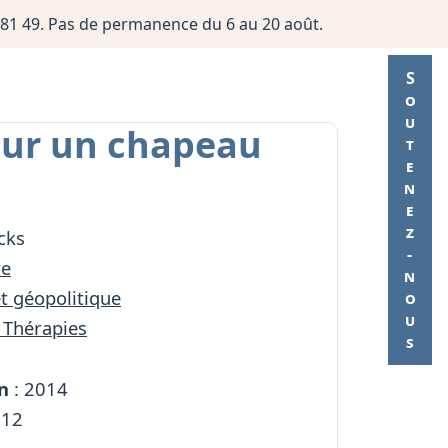
06 81 49. Pas de permanence du 6 au 20 août.
Soutenez-nous
our un chapeau
cks
re
et géopolitique
 Thérapies
n
: 2014
312