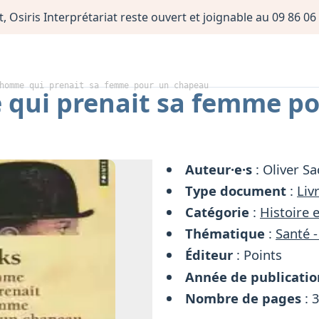
, Osiris Interprétariat reste ouvert et joignable au 09 86 
homme qui prenait sa femme pour un chapeau
qui prenait sa femme p
Auteur·e·s
: Oliver Sa
Type document
:
Liv
Catégorie
:
Histoire 
Thématique
:
Santé -
Éditeur
: Points
Année de publicatio
Nombre de pages
: 