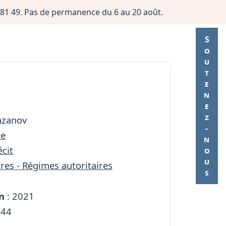
06 81 49. Pas de permanence du 6 au 20 août.
Soutenez-nous
azanov
re
cit
res - Régimes autoritaires
n
: 2021
144