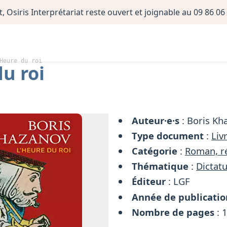
, Osiris Interprétariat reste ouvert et joignable au 09 86 
Heure du roi
u roi
Auteur·e·s
: Boris Kh
Type document
:
Liv
Catégorie
:
Roman, ré
Thématique
:
Dictatu
Éditeur
: LGF
Année de publicatio
Nombre de pages
: 