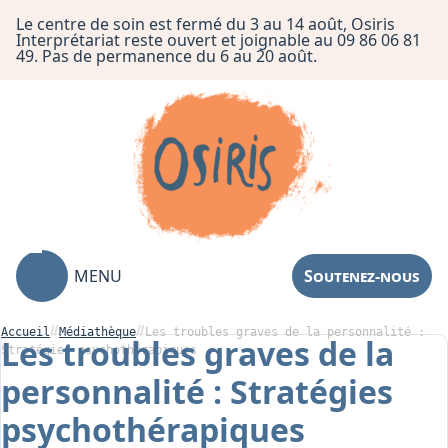
Le centre de soin est fermé du 3 au 14 août, Osiris
Interprétariat reste ouvert et joignable au 09 86 06 81
49. Pas de permanence du 6 au 20 août.
MENU
Soutenez-nous
Accueil
Médiathèque
Les troubles graves de la personnalité :
Les troubles graves de la
Stratégies psychothérapiques
personnalité : Stratégies
Association
psychothérapiques
Centre de Soin