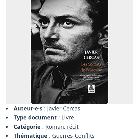
Osiris
Interprétariat
Centre
Ressources
Auteur·e·s
: Javier Cercas
Type document
:
Livre
Catégorie
:
Roman, récit
Thématique
:
Guerres-Conflits