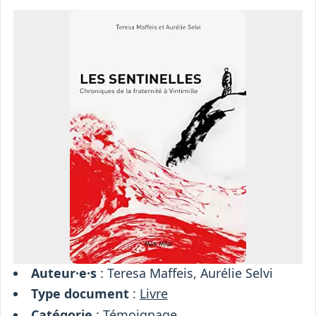
Osiris
Interprétariat
Centre
Ressources
Auteur·e·s
: Teresa Maffeis, Aurélie Selvi
Type document
:
Livre
Catégorie
:
Témoignage