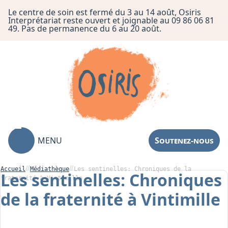
Le centre de soin est fermé du 3 au 14 août, Osiris
Interprétariat reste ouvert et joignable au 09 86 06 81
49. Pas de permanence du 6 au 20 août.
MENU
Soutenez-nous
Accueil
Médiathèque
Les sentinelles: Chroniques de la
Les sentinelles: Chroniques
fraternité à Vintimille
de la fraternité à Vintimille
Association
Centre de Soin