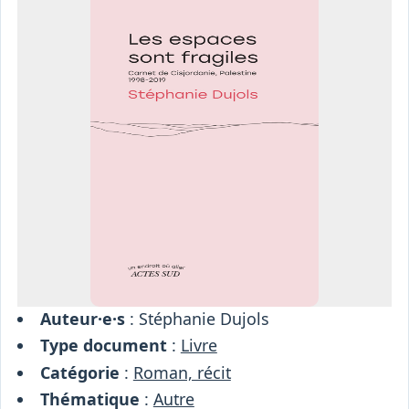
Osiris
Interprétariat
Centre
Ressources
Auteur·e·s
: Stéphanie Dujols
Type document
:
Livre
Catégorie
:
Roman, récit
Thématique
:
Autre