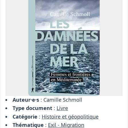
Osiris
Interprétariat
Centre
Ressources
Auteur·e·s
: Camille Schmoll
Type document
:
Livre
Catégorie
:
Histoire et géopolitique
Thématique
:
Exil - Migration