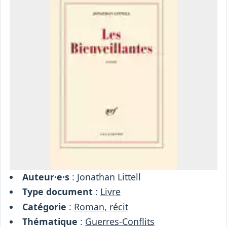
Osiris
Interprétariat
Centre
Ressources
Auteur·e·s
: Jonathan Littell
Type document
:
Livre
Catégorie
:
Roman, récit
Thématique
:
Guerres-Conflits