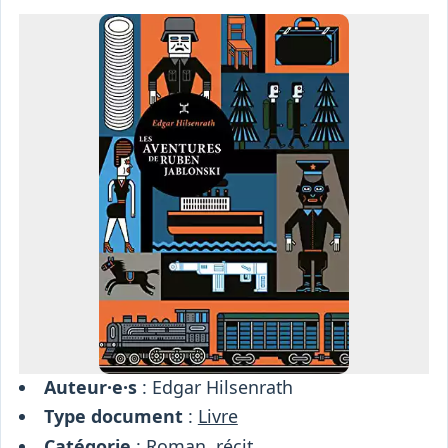
Osiris
Interprétariat
Centre
Ressources
Auteur·e·s
: Edgar Hilsenrath
Type document
:
Livre
Catégorie
:
Roman, récit